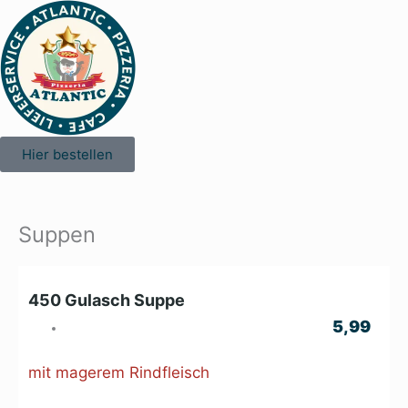
Zum
Inhalt
springen
Hier bestellen
Suppen
450 Gulasch Suppe
5,99
mit magerem Rindfleisch